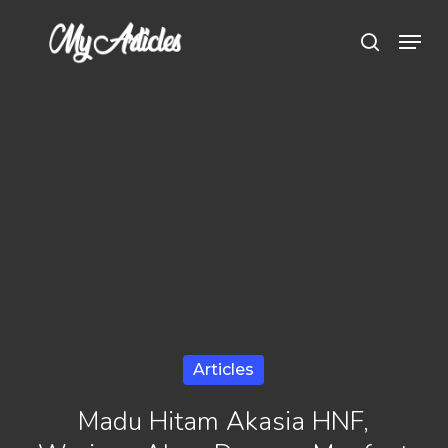
Skip
Menu
search
to
main
content
Articles
Madu Hitam Akasia HNF,