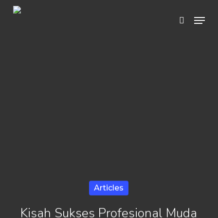
Skip
Menu
search
to
Close
main
Menu
content
Articles
Kisah Sukses Profesional Muda